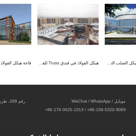
بناء صالة عرض هيكل الصلب التجاري
هيكل الفولاذ في فندق Truss للفنون السقف
موبايل / WeChat / WhatsApp:
رقم 268
86-158-5320-9069+ / 86-178-0625-1013+