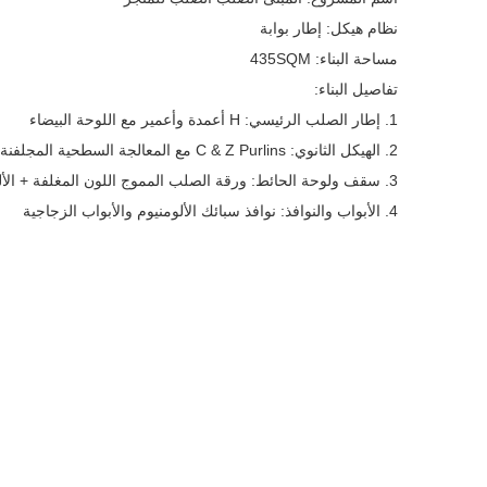
نظام هيكل: إطار بوابة
مساحة البناء: 435SQM
تفاصيل البناء:
1. إطار الصلب الرئيسي: H أعمدة وأعمير مع اللوحة البيضاء
2. الهيكل الثانوي: C & Z Purlins مع المعالجة السطحية المجلفنة
3. سقف ولوحة الحائط: ورقة الصلب المموج اللون المغلفة + الألياف الزجاجية العزل + شبكة الصلب
4. الأبواب والنوافذ: نوافذ سبائك الألومنيوم والأبواب الزجاجية