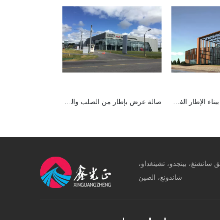
قاعة هيكل الفولاذ ببناء الإطار الفضائي
صالة عرض بإطار من الصلب والجدران الزجاجية
، طريق سانشنغ، بينجدو، تشينغداو،
شاندونغ، الصين